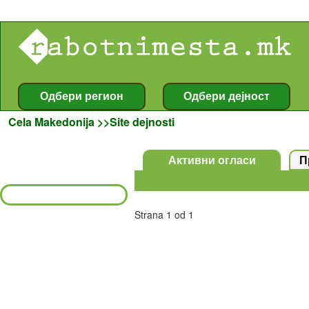
Îãëàñè , Oglasi , ðàáîòíè ìåñòà , rabotnimesta , Oglasnik , Îãëàñíèê , rabota , ðàáîòà , Cela Makedonija >>Site dejnosti
Cela Makedonija >>Site dejnosti
Strana 1 od 1