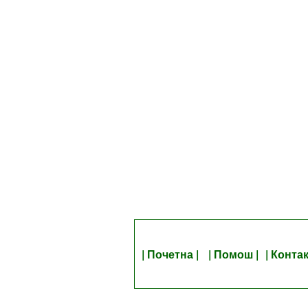
| Почетна |
| Помош |
| Контак