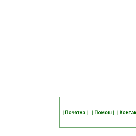
| Почетна |
| Помош |
| Контак