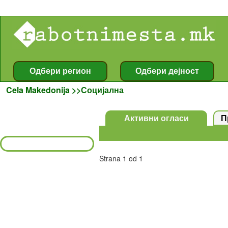
Îãëàñè , Oglasi , ðàáîòíè ìåñòà , rabotnimesta , Oglasnik , Îãëàñíèê , rabota , ðàáîòà , Cela Makedonija >>Социјална
Cela Makedonija >>Социјална
Strana 1 od 1