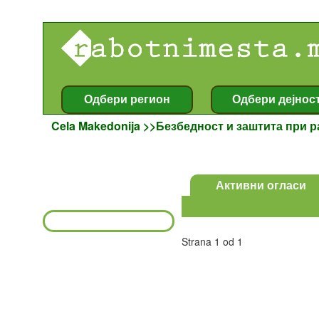
Îãëàñè , Oglasi , ðàáîòíè ìåñòà , rabotnimesta , Oglasnik , Îãëàñíèê , rabota , ðàáîòà , Cela Makedonija >>Безбедност и заштита при работа
Cela Makedonija >>Безбедност и заштита при р
Strana 1 od 1