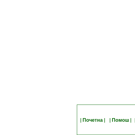
| Почетна |
| Помош |