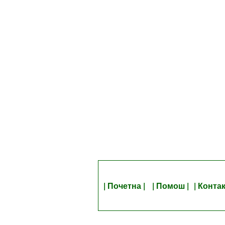
| Почетна |
| Помош |
| Контак