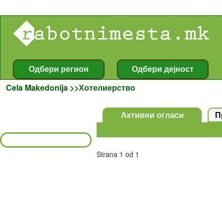
Îãëàñè , Oglasi , ðàáîòíè ìåñòà , rabotnimesta , Oglasnik , Îãëàñíèê , rabota , ðàáîòà , Cela Makedonija >>Хотелиерство
Cela Makedonija >>Хотелиерство
Strana 1 od 1